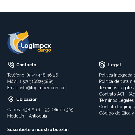
Contácto
Legal
Teléfono: (+574) 448 36 26
Política Integrada
Móvil: (+57) 3168253889
Política de tratam
Email:
info@logimpex.com.co
Términos Legales
Contrato ACI – (Ag
Ubicación
Términos Legale
Contrato Logimp
Carrera 43B # 16 – 95, Oficina 305
Código de Ética y
Medellín – Antioquía
Suscríbete a nuestro boletín