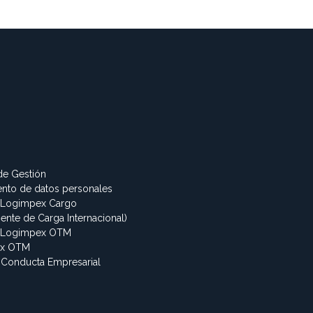
 de Gestión
iento de datos personales
 Logimpex Cargo
ente de Carga Internacional)
s Logimpex OTM
ex OTM
 Conducta Empresarial