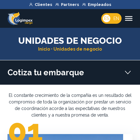
Clientes
Partners
Empleados
ES
EN
UNIDADES DE NEGOCIO
Inicio
•
Unidades de negocio
Cotiza tu embarque
El constante crecimiento de la compañía es un resultado del
compromiso de toda la organización por prestar un servicio
de coordinación acorde a las expectativas de nuestros
01
clientes y a nuestra promesa de venta.