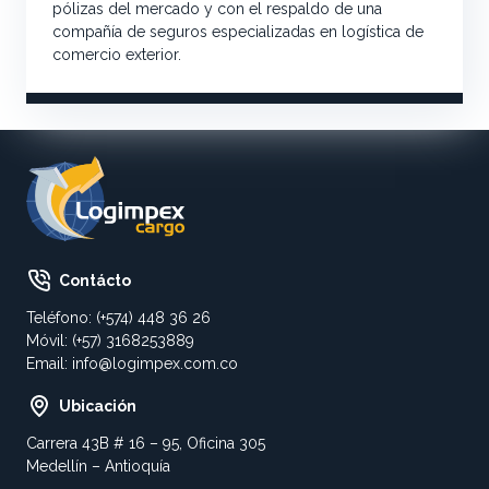
pólizas del mercado y con el respaldo de una
compañía de seguros especializadas en logística de
comercio exterior.
Contácto
Teléfono: (+574) 448 36 26
Móvil: (+57) 3168253889
Email:
info@logimpex.com.co
Ubicación
Carrera 43B # 16 – 95, Oficina 305
Medellín – Antioquía